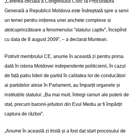
„Cererea oficială a Congresului Civic la Procuratura
Generală a Republicii Moldova este îndreptată spre a servi
un temei pentru inițierea unei anchete complexe și
atotcuprinzătoare a fenomenului ”statului captiv”, începînd
cu data de 8 august 2009”, – a declarat Muntean.
Potrivit membrului CE, anume în această zi pentru prima
dată în istoria Moldovei independente politicienii, în cazul
de față patru lideri de partid în calitatea lor de conducători
ai partidelor alese în Parlament, au împarțit organele și
instituțiile statului: „Ba mai mult, întregi ramuri ale puterii de
stat, precum baronii-jefuitori din Evul Mediu ar fi împărțit
captura de război”.
„Anume în această zi tristă și a fost dat start procesului de