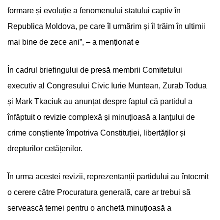
formare și evoluție a fenomenului statului captiv în
Republica Moldova, pe care îl urmărim și îl trăim în ultimii
mai bine de zece ani”, – a menționat e
În cadrul briefingului de presă membrii Comitetului
executiv al Congresului Civic Iurie Muntean, Zurab Todua
și Mark Tkaciuk au anunțat despre faptul că partidul a
înfăptuit o revizie complexă și minuțioasă a lanțului de
crime conștiente împotriva Constituției, libertăților și
drepturilor cetățenilor.
În urma acestei revizii, reprezentanții partidului au întocmit
o cerere către Procuratura generală, care ar trebui să
servească temei pentru o anchetă minuțioasă a