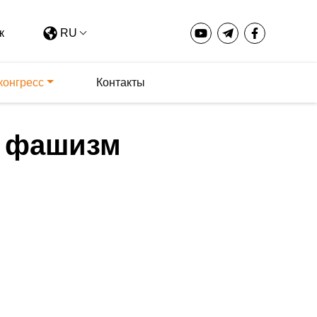
RU
конгресс
Контакты
й фашизм