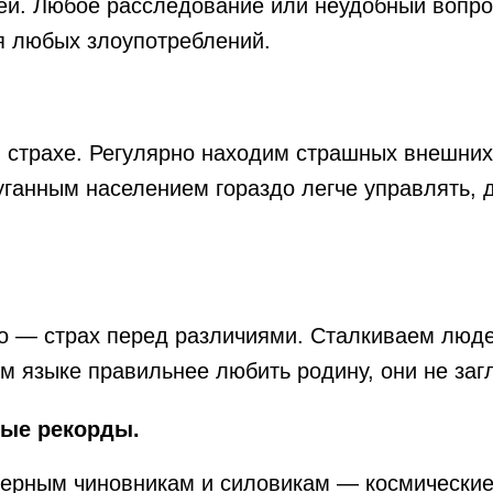
ей. Любое расследование или неудобный вопро
я любых злоупотреблений.
страхе. Регулярно находим страшных внешних в
уганным населением гораздо легче управлять, 
о — страх перед различиями. Сталкиваем люде
ком языке правильнее любить родину, они не за
ные рекорды.
верным чиновникам и силовикам — космические