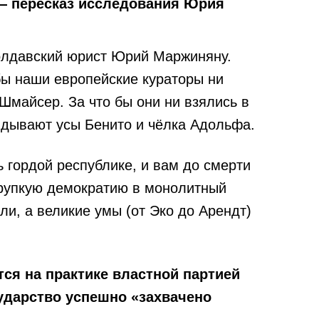
 — пересказ исследования Юрия
олдавский юрист Юрий Маржиняну.
бы наши европейские кураторы ни
майсер. За что бы они ни взялись в
ядывают усы Бенито и чёлка Адольфа.
 гордой республике, и вам до смерти
хрупкую демократию в монолитный
и, а великие умы (от Эко до Арендт)
ся на практике властной партией
ударство успешно «захвачено