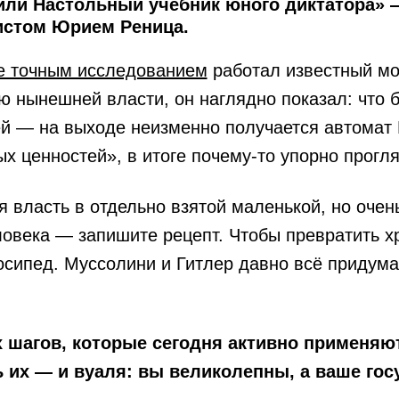
 или Настольный учебник юного диктатора»
истом Юрием Реница.
ще точным исследованием
работал известный м
 нынешней власти, он наглядно показал: что 
й — на выходе неизменно получается автомат Ш
х ценностей», в итоге почему-то упорно прогл
 власть в отдельно взятой маленькой, но очень
еловека — запишите рецепт. Чтобы превратить 
осипед. Муссолини и Гитлер давно всё придумал
шагов, которые сегодня активно применяют
 их — и вуаля: вы великолепны, а ваше гос