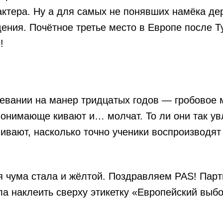
ктера. Ну а для самых не понявших намёка д
ния. Почётное третье место в Европе после Т
!
евании на манер тридцатых годов — гробовое 
 понимающе кивают и… молчат. То ли они так у
нивают, насколько точно ученики воспроизводят
 чума стала и жёлтой. Поздравляем PAS! Парт
а наклеить сверху этикетку «Европейский выбо