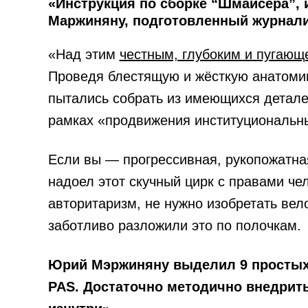
«Инструкция по сборке “Шмайсера”,
Маржиняну, подготовленный журнал
«Над этим
честным, глубоким и пугаю
Проведя блестящую и жёсткую анатомию
пытались собрать из имеющихся детале
рамках «продвижения институциональны
Если вы — прогрессивная, рукопожатная
надоел этот скучный цирк с правами ч
авторитаризм, не нужно изобретать вел
заботливо разложили это по полочкам.
Юрий Мэржиняну выделил 9 простых 
PAS. Достаточно методично внедрить