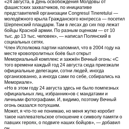
«24 августа, в День освобождения Молдовы от
фашистских захватчиков, по инициативе
представителей организации Congresul Tineretului —
молодёжного крыла Гражданского конгресса — посетил
Шерпенский плацдарм. Там в лесах до сих пор лежат
бойцы Красной армии. По разным оценкам — от 10
тыс. до 13 тыс. человек», — написал Полянский в
социальных сетях.
Член Исполкома партии напомнил, что в 2004 году на
месте кровопролитных боёв был открыт
Мемориальный комплекс и зажжён Вечный огонь: «С
того времени каждый год 24 августа сюда приезжали
официальные делегации, сотни людей, иногда
организованно, а иногда сами по себе, собирались на
Мемориале».
«Но в этом году 24 августа здесь не было помпезных
официальных лиц, избранник»ов с мандатами и
личными фотографами. И, видимо, поэтому Вечный
огонь оказался потухшим.
Может, я что-то не понимаю, но меня жутко коробит
такое наплевательское отношение к символу памяти о
павших героях, о подвиге наших бойцов», — добавил
он.