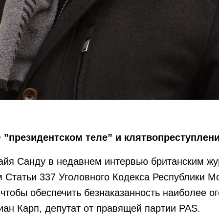
 ”президентском теле” и клятвопреступлен
Майя Санду в недавнем интервью британским ж
Статьи 337 Уголовного Кодекса Республики М
о, чтобы обеспечить безнаказанность наиболее 
иан Карп, депутат от правящей партии PAS.