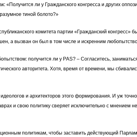
к: «Получится ли у Гражданского конгресса и других оппоз
разумное тиной болото?»
спубликанского комитета партии «Гражданский конгресс» б
ен, а вызван он был в том числе и искренним любопытство
опытством: получится ли у PAS? – Согласитесь, заниматьс
ческого авторитета. Хотя, время от времени, мы сбивались
 идеологов и архитекторов этого формирования. И уж точн
лаврах и свою политику сверяет исключительно с мнением н
иционным политикам, чтобы заставить действующий Парлам