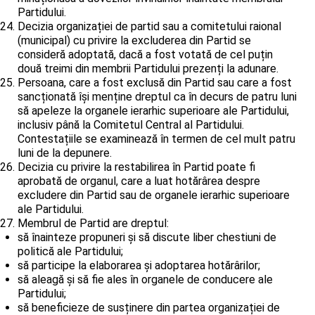
Partidului.
Decizia organizației de partid sau a comitetului raional
(municipal) cu privire la excluderea din Partid se
consideră adoptată, dacă a fost votată de cel puțin
două treimi din membrii Partidului prezenți la adunare.
Persoana, care a fost exclusă din Partid sau care a fost
sancționată își menține dreptul ca în decurs de patru luni
să apeleze la organele ierarhic superioare ale Partidului,
inclusiv până la Comitetul Central al Partidului.
Contestațiile se examinează în termen de cel mult patru
luni de la depunere.
Decizia cu privire la restabilirea în Partid poate fi
aprobată de organul, care a luat hotărârea despre
excludere din Partid sau de organele ierarhic superioare
ale Partidului.
Membrul de Partid are dreptul:
să înainteze propuneri și să discute liber chestiuni de
politică ale Partidului;
să participe la elaborarea și adoptarea hotărârilor;
să aleagă și să fie ales în organele de conducere ale
Partidului;
să beneficieze de susținere din partea organizației de