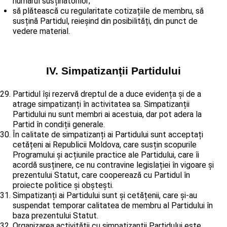
numărul susținătorilor;
să plătească cu regularitate cotizațiile de membru, să
susțină Partidul, reieșind din posibilități, din punct de
vedere material.
IV. Simpatizanții Partidului
Partidul își rezervă dreptul de a duce evidența și de a
atrage simpatizanți în activitatea sa. Simpatizanții
Partidului nu sunt membri ai acestuia, dar pot adera la
Partid în condiții generale.
În calitate de simpatizanți ai Partidului sunt acceptați
cetățeni ai Republicii Moldova, care susțin scopurile
Programului și acțiunile practice ale Partidului, care îi
acordă susținere, ce nu contravine legislației în vigoare și
prezentului Statut, care cooperează cu Partidul în
proiecte politice și obștești.
Simpatizanți ai Partidului sunt și cetățenii, care și-au
suspendat temporar calitatea de membru al Partidului în
baza prezentului Statut.
Organizarea activității cu simpatizanții Partidului este