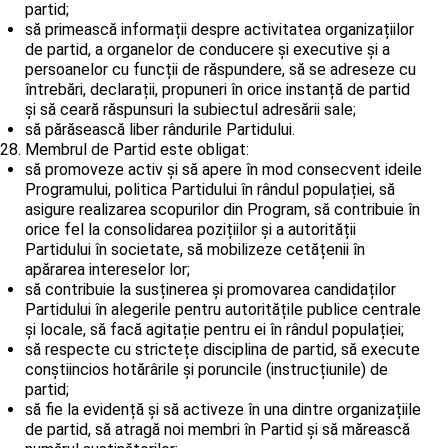
partid;
să primească informații despre activitatea organizațiilor
de partid, a organelor de conducere și executive și a
persoanelor cu funcții de răspundere, să se adreseze cu
întrebări, declarații, propuneri în orice instanță de partid
și să ceară răspunsuri la subiectul adresării sale;
să părăsească liber rândurile Partidului.
Membrul de Partid este obligat:
să promoveze activ și să apere în mod consecvent ideile
Programului, politica Partidului în rândul populației, să
asigure realizarea scopurilor din Program, să contribuie în
orice fel la consolidarea pozițiilor și a autorității
Partidului în societate, să mobilizeze cetățenii în
apărarea intereselor lor;
să contribuie la susținerea și promovarea candidaților
Partidului în alegerile pentru autoritățile publice centrale
și locale, să facă agitație pentru ei în rândul populației;
să respecte cu strictețe disciplina de partid, să execute
conștiincios hotărârile și poruncile (instrucțiunile) de
partid;
să fie la evidență și să activeze în una dintre organizațiile
de partid, să atragă noi membri în Partid și să mărească