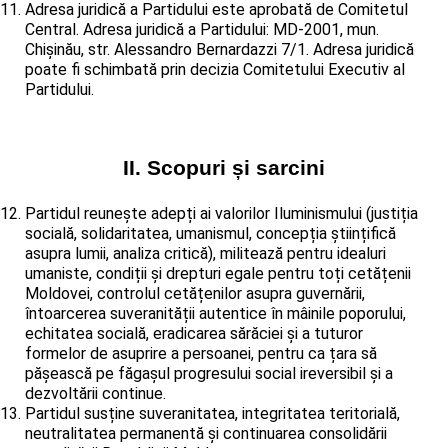
Adresa juridică a Partidului este aprobată de Comitetul
Central. Adresa juridică a Partidului: MD-2001, mun.
Chișinău, str. Alessandro Bernardazzi 7/1. Adresa juridică
poate fi schimbată prin decizia Comitetului Executiv al
Partidului.
II. Scopuri și sarcini
Partidul reunește adepți ai valorilor Iluminismului (justiția
socială, solidaritatea, umanismul, concepția științifică
asupra lumii, analiza critică), militează pentru idealuri
umaniste, condiții și drepturi egale pentru toți cetățenii
Moldovei, controlul cetățenilor asupra guvernării,
întoarcerea suveranității autentice în mâinile poporului,
echitatea socială, eradicarea sărăciei și a tuturor
formelor de asuprire a persoanei, pentru ca țara să
pășească pe făgașul progresului social ireversibil și a
dezvoltării continue.
Partidul susține suveranitatea, integritatea teritorială,
neutralitatea permanentă și continuarea consolidării