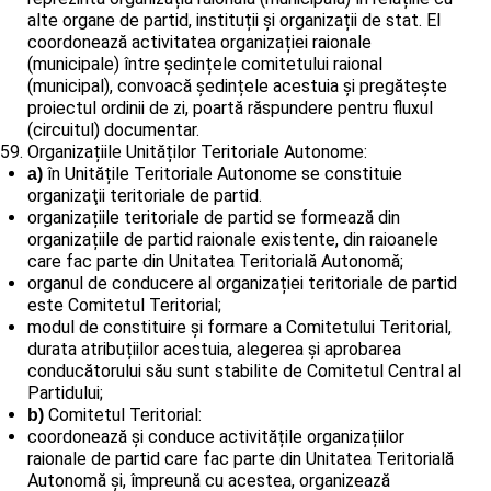
alte organe de partid, instituții și organizații de stat. El
coordonează activitatea organizației raionale
(municipale) între ședințele comitetului raional
(municipal), convoacă ședințele acestuia și pregătește
proiectul ordinii de zi, poartă răspundere pentru fluxul
(circuitul) documentar.
Organizațiile Unităților Teritoriale Autonome:
în Unitățile Teritoriale Autonome se constituie
a)
organizaţii teritoriale de partid.
organizațiile teritoriale de partid se formează din
organizațiile de partid raionale existente, din raioanele
care fac parte din Unitatea Teritorială Autonomă;
organul de conducere al organizației teritoriale de partid
este Comitetul Teritorial;
modul de constituire și formare a Comitetului Teritorial,
durata atribuțiilor acestuia, alegerea și aprobarea
conducătorului său sunt stabilite de Comitetul Central al
Partidului;
Comitetul Teritorial:
b)
coordonează și conduce activitățile organizațiilor
raionale de partid care fac parte din Unitatea Teritorială
Autonomă și, împreună cu acestea, organizează