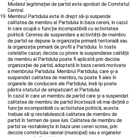
Modelul legitimației de partid este aprobat de Comitetul
Central.
Membrul Partidului este în drept să-și suspende
calitatea de membru al Partidului în baza cererii, în cazul
în care ocupă o funcție incompatibilă cu activitatea
politică. Cererea de suspendare a activității de membru
de partid se depune la organizația primară teritorială sau
la organizația primară de profil a Partidului. În toate
celelalte cazuri, decizia cu privire la suspendarea calității
de membru al Partidului poate fi aplicată prin decizia
organizației de partid, adoptată în baza cererii motivate
a membrului Partidului. Membrul Partidului, care și-a
suspendat calitatea de membru, nu poate fi ales în
organele de conducere ale Partidului, însă își poate
păstra statutul de simpatizant al Partidului.
În cazul în care un membru de partid care și-a suspendat
calitatea de membru de partid încetează să mai dețină o
funcție incompatibilă cu activitatea politică, acesta
trebuie să-și restabilească calitatea de membru de
partid în termen de șase luni. Calitatea de membru de
partid se restabilește în baza unei cereri scrise, prin
decizia comitetului raional (municipal) sau a organelor