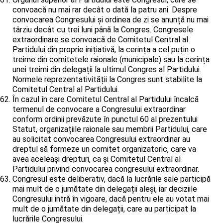
convoacă nu mai rar decât o dată la patru ani. Despre
convocarea Congresului și ordinea de zi se anunță nu mai
târziu decât cu trei luni până la Congres. Congresele
extraordinare se convoacă de Comitetul Central al
Partidului din proprie inițiativă, la cerința a cel puțin o
treime din comitetele raionale (municipale) sau la cerința
unei treimi din delegații la ultimul Congres al Partidului.
Normele reprezentativității la Congres sunt stabilite la
Comitetul Central al Partidului.
În cazul în care Comitetul Central al Partidului încalcă
termenul de convocare a Congresului extraordinar
conform ordinii prevăzute în punctul 60 al prezentului
Statut, organizațiile raionale sau membrii Partidului, care
au solicitat convocarea Congresului extraordinar au
dreptul să formeze un comitet organizatoric, care va
avea aceleași drepturi, ca și Comitetul Central al
Partidului privind convocarea congresului extraordinar.
Congresul este deliberativ, dacă la lucrările sale participă
mai mult de o jumătate din delegații aleși, iar deciziile
Congresului intră în vigoare, dacă pentru ele au votat mai
mult de o jumătate din delegații, care au participat la
lucrările Congresului.