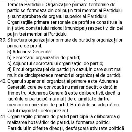
temelia Partidului. Organizațiile primare teritoriale de
partid se formează din cel puțin trei membri ai Partidului
și sunt aprobate de organul superior al Partidului.
Organizațiile primare teritoriale de profil se constituie la
inițiativa comitetului raional (municipal) respectiv, din cel
puțin trei membri ai Partidului.
Structura organizațiilor primare de partid și organizațiilor
primare de profil:
a) Adunarea Generală;
b) Secretarul organizației de partid;
c) Adjunctul secretarului organizației de partid;
d) Biroul organizației de partid (în cazul, în care sunt mai
mult de cincisprezece membri ai organizației de partid).
Organul superior al organizației primare este Adunarea
Generală, care se convoacă nu mai rar decât o dată în
trimestru. Adunarea Generală este deliberativă, dacă la
lucrările ei participă mai mult de o jumătate dintre
membrii organizației de partid. Hotărârile se adoptă cu
votul majorității celor prezenți.
Organizațiile primare de partid participă la elaborarea și
realizarea hotărârilor de partid, la formarea politicii
Partidului în diferite direcții, desfășoară ativitate politică