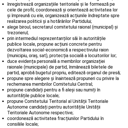
înregistrează organizațiile teritoriale și le formează pe
cele de profil, coordonează și orientează activitatea lor
și împreună cu ele, organizează acțiunile îndreptate spre
realizarea politicii și a hotărârilor Partidului;
alege biroul, secretarul comitetului raional (municipal) și
trezorierul;
prin intermediul reprezentanților săi în autoritățile
publice locale, propune acțiuni concrete pentru
dezvoltarea social-economică a respectivului raion
(municipiu, oraș, sat), protecția socială a locuitorilor lor;
duce evidența personală a membrilor organizației
raionale (municipale) de partid, înmânează biletele de
partid, aprobă bugetul propriu, editează organul de presă;
propune spre alegere și înaintează propuneri cu privire la
rechemarea membrilor Comitetului Central;
propune candidați pentru a fi aleși sau numiți în
autoritățile publice locale;
propune Comitetului Teritorial al Unității Teritoriale
Autonome candidați pentru autoritățile Unității
Teritoriale Autonome respective;
coordonează activitatea fracțiunilor Partidului în
consiliile locale;