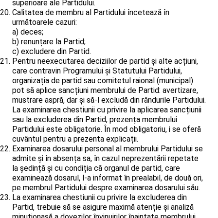
superioare ale Partidului.
Calitatea de membru al Partidului încetează în
următoarele cazuri:
a) deces;
b) renunțare la Partid;
c) excludere din Partid.
Pentru neexecutarea deciziilor de partid și alte acțiuni,
care contravin Programului și Statutului Partidului,
organizația de partid sau comitetul raional (municipal)
pot să aplice sancțiuni membrului de Partid: avertizare,
mustrare aspră, dar și să-l excludă din rândurile Partidului.
La examinarea chestiunii cu privire la aplicarea sancțiunii
sau la excluderea din Partid, prezența membrului
Partidului este obligatorie. În mod obligatoriu, i se oferă
cuvântul pentru a prezenta explicații.
Examinarea dosarului personal al membrului Partidului se
admite și în absența sa, în cazul neprezentării repetate
la ședință și cu condiția că organul de partid, care
examinează dosarul, l-a informat în prealabil, de două ori,
pe membrul Partidului despre examinarea dosarului său.
La examinarea chestiunii cu privire la excluderea din
Partid, trebuie să se asigure maximă atenție și analiză
minuționasă a dovezilor învinuirilor înaintate membrului