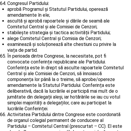
Congresul Partidului:
aprobă Programul și Statutul Partidului, operează
amendamente în ele;
ascultă și aprobă rapoartele și dările de seamă ale
Comitetul Central și ale Comisiei de Cenzori;
stabilește strategia și tactica activității Partidului;
alege Comitetul Central și Comisia de Cenzori;
examinează și soluționează alte chestiuni cu privire la
viața de partid.
În perioada dintre Congrese, la necesitate, pot fi
convocate conferințe republicane ale Partidului.
Conferința este în drept să asculte rapoartele Comitetul
Central și ale Comisiei de Cenzori, să înnoiască
componența lor până la o treime, să aprobe/opereze
amendamente la Statutul Partidului. Conferința este
deliberativă, dacă la lucrările ei participă mai mult de o
jumătate din delegații aleși, iar hotărârile se iau cu votul
simplei majorități a delegaților, care au participat la
lucrările Conferinței.
Activitatea Partidului dintre Congrese este coordonată
de organul colegial permanent de conducere al
Partidului – Comitetul Central (prescurtat – CC). El este