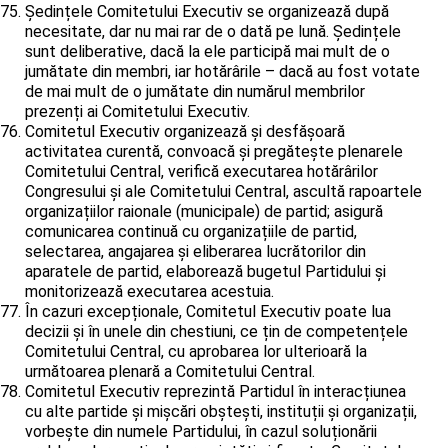
Ședințele Comitetului Executiv se organizează după
necesitate, dar nu mai rar de o dată pe lună. Ședințele
sunt deliberative, dacă la ele participă mai mult de o
jumătate din membri, iar hotărârile – dacă au fost votate
de mai mult de o jumătate din numărul membrilor
prezenți ai Comitetului Executiv.
Comitetul Executiv organizează și desfășoară
activitatea curentă, convoacă și pregătește plenarele
Comitetului Central, verifică executarea hotărârilor
Congresului și ale Comitetului Central, ascultă rapoartele
organizațiilor raionale (municipale) de partid; asigură
comunicarea continuă cu organizațiile de partid,
selectarea, angajarea și eliberarea lucrătorilor din
aparatele de partid, elaborează bugetul Partidului și
monitorizează executarea acestuia.
În cazuri excepționale, Comitetul Executiv poate lua
decizii și în unele din chestiuni, ce țin de competențele
Comitetului Central, cu aprobarea lor ulterioară la
următoarea plenară a Comitetului Central.
Comitetul Executiv reprezintă Partidul în interacțiunea
cu alte partide și mișcări obștești, instituții și organizații,
vorbește din numele Partidului, în cazul soluționării