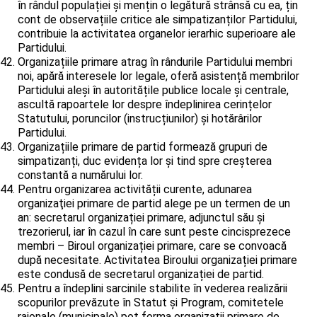
în rândul populației și mențin o legătură strânsă cu ea, țin
cont de observațiile critice ale simpatizanților Partidului,
contribuie la activitatea organelor ierarhic superioare ale
Partidului.
Organizațiile primare atrag în rândurile Partidului membri
noi, apără interesele lor legale, oferă asistență membrilor
Partidului aleși în autoritățile publice locale și centrale,
ascultă rapoartele lor despre îndeplinirea cerințelor
Statutului, poruncilor (instrucțiunilor) și hotărârilor
Partidului.
Organizațiile primare de partid formează grupuri de
simpatizanți, duc evidența lor și tind spre creșterea
constantă a numărului lor.
Pentru organizarea activității curente, adunarea
organizaţiei primare de partid alege pe un termen de un
an: secretarul organizației primare, adjunctul său și
trezorierul, iar în cazul în care sunt peste cincisprezece
membri – Biroul organizației primare, care se convoacă
după necesitate. Activitatea Biroului organizației primare
este condusă de secretarul organizației de partid.
Pentru a îndeplini sarcinile stabilite în vederea realizării
scopurilor prevăzute în Statut și Program, comitetele
raionale (municipale) pot forma organizații primare de