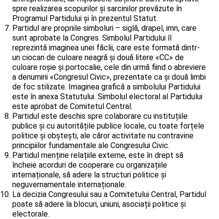
spre realizarea scopurilor și sarcinilor prevăzute în
Programul Partidului și în prezentul Statut.
Partidul are propriile simboluri – siglă, drapel, imn, care
sunt aprobate la Congres. Simbolul Partidului îl
reprezintă imaginea unei făclii, care este formată dintr-
un ciocan de culoare neagră și două litere «СС» de
culoare roșie și portocalie, cele din urmă fiind o abreviere
a denumirii «Congresul Civic», prezentate ca și două limbi
de foc stilizate. Imaginea grafică a simbolului Partidului
este în anexa Statutului. Simbolul electoral al Partidului
este aprobat de Comitetul Central.
Partidul este deschis spre colaborare cu instituțiile
publice și cu autoritățile publice locale, cu toate forțele
politice și obștești, ale căror activitate nu contravine
principiilor fundamentale ale Congresului Civic.
Partidul menține relațiile externe, este în drept să
încheie acorduri de cooperare cu organizațiile
internaționale, să adere la structuri politice și
neguvernamentale internaționale.
La decizia Congresului sau a Comitetului Central, Partidul
poate să adere la blocuri, uniuni, asociații politice și
electorale.