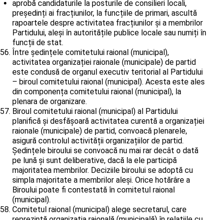
aprobă candidaturile la posturile de consilieri locali,
președinți ai fracțiunilor, la funcțiile de primari, ascultă
rapoartele despre activitatea fracțiunilor și a membrilor
Partidului, aleși în autoritățile publice locale sau numiți în
funcții de stat.
Între ședințele comitetului raional (municipal),
activitatea organizației raionale (municipale) de partid
este condusă de organul executiv teritorial al Partidului
– biroul comitetului raional (municipal). Acesta este ales
din componența comitetului raional (municipal), la
plenara de organizare.
Biroul comitetului raional (municipal) al Partidului
planifică și desfășoară activitatea curentă a organizației
raionale (municipale) de partid, convoacă plenarele,
asigură controlul activității organizațiilor de partid.
Ședințele biroului se convoacă nu mai rar decât o dată
pe lună și sunt deliberative, dacă la ele participă
majoritatea membrilor. Deciziile biroului se adoptă cu
simpla majoritate a membrilor aleși. Orice hotărâre a
Biroului poate fi contestată în comitetul raional
(municipal).
Comitetul raional (municipal) alege secretarul, care
reprezintă organizația raională (municipală) în relațiile cu