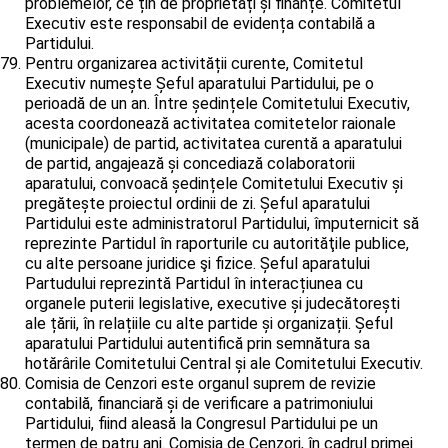
problemelor, ce țin de proprietăți și finanțe. Comitetul
Executiv este responsabil de evidența contabilă a
Partidului.
Pentru organizarea activității curente, Comitetul
Executiv numește Șeful aparatului Partidului, pe o
perioadă de un an. Între ședințele Comitetului Executiv,
acesta coordonează activitatea comitetelor raionale
(municipale) de partid, activitatea curentă a aparatului
de partid, angajează și concediază colaboratorii
aparatului, convoacă ședințele Comitetului Executiv și
pregătește proiectul ordinii de zi. Șeful aparatului
Partidului este administratorul Partidului, împuternicit să
reprezinte Partidul în raporturile cu autorităţile publice,
cu alte persoane juridice şi fizice. Șeful aparatului
Partudului reprezintă Partidul în interacțiunea cu
organele puterii legislative, executive și judecătorești
ale țării, în relațiile cu alte partide și organizații. Șeful
aparatului Partidului autentifică prin semnătura sa
hotărârile Comitetului Central și ale Comitetului Executiv.
Comisia de Cenzori este organul suprem de revizie
contabilă, financiară și de verificare a patrimoniului
Partidului, fiind aleasă la Congresul Partidului pe un
termen de patru ani. Comisia de Cenzori, în cadrul primei