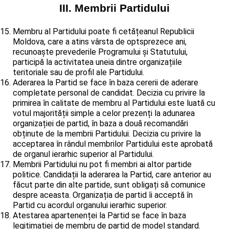
III. Membrii Partidului
Membru al Partidului poate fi cetățeanul Republicii
Moldova, care a atins vârsta de optsprezece ani,
recunoaște prevederile Programului și Statutului,
participă la activitatea uneia dintre organizațiile
teritoriale sau de profil ale Partidului.
Aderarea la Partid se face în baza cererii de aderare
completate personal de candidat. Decizia cu privire la
primirea în calitate de membru al Partidului este luată cu
votul majorității simple a celor prezenți la adunarea
organizației de partid, în baza a două recomandări
obținute de la membrii Partidului. Decizia cu privire la
acceptarea în rândul membrilor Partidului este aprobată
de organul ierarhic superior al Partidului.
Membrii Partidului nu pot fi membri ai altor partide
politice. Candidații la aderarea la Partid, care anterior au
făcut parte din alte partide, sunt obligați să comunice
despre aceasta. Organizația de partid îi acceptă în
Partid cu acordul organului ierarhic superior.
Atestarea apartenenței la Partid se face în baza
legitimației de membru de partid de model standard.