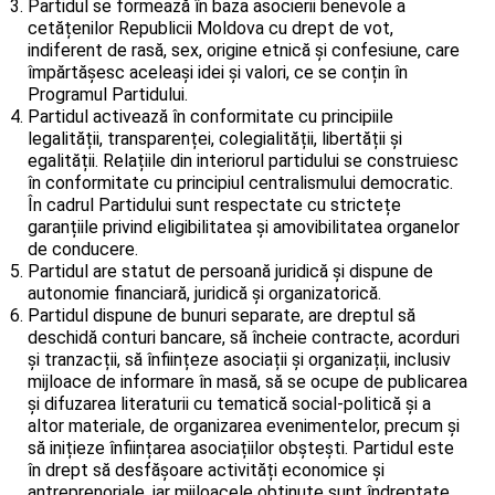
Partidul se formează în baza asocierii benevole a
cetățenilor Republicii Moldova cu drept de vot,
indiferent de rasă, sex, origine etnică și confesiune, care
împărtășesc aceleași idei și valori, ce se conțin în
Programul Partidului.
Partidul activează în conformitate cu principiile
legalității, transparenței, colegialității, libertății și
egalității. Relațiile din interiorul partidului se construiesc
în conformitate cu principiul centralismului democratic.
În cadrul Partidului sunt respectate cu strictețe
garanțiile privind eligibilitatea și amovibilitatea organelor
de conducere.
Partidul are statut de persoană juridică și dispune de
autonomie financiară, juridică și organizatorică.
Partidul dispune de bunuri separate, are dreptul să
deschidă conturi bancare, să încheie contracte, acorduri
și tranzacții, să înființeze asociații și organizații, inclusiv
mijloace de informare în masă, să se ocupe de publicarea
și difuzarea literaturii cu tematică social-politică și a
altor materiale, de organizarea evenimentelor, precum și
să inițieze înființarea asociațiilor obștești. Partidul este
în drept să desfășoare activități economice și
antreprenoriale, iar mijloacele obținute sunt îndreptate