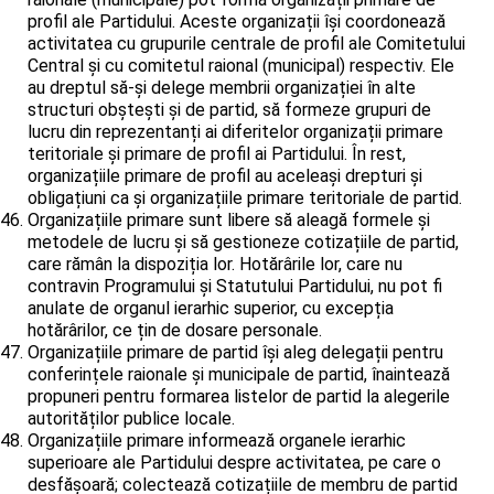
profil ale Partidului. Aceste organizații își coordonează
activitatea cu grupurile centrale de profil ale Comitetului
Central și cu comitetul raional (municipal) respectiv. Ele
au dreptul să-și delege membrii organizației în alte
structuri obștești și de partid, să formeze grupuri de
lucru din reprezentanți ai diferitelor organizații primare
teritoriale și primare de profil ai Partidului. În rest,
organizațiile primare de profil au aceleași drepturi și
obligațiuni ca și organizațiile primare teritoriale de partid.
Organizațiile primare sunt libere să aleagă formele și
metodele de lucru și să gestioneze cotizațiile de partid,
care rămân la dispoziția lor. Hotărârile lor, care nu
contravin Programului și Statutului Partidului, nu pot fi
anulate de organul ierarhic superior, cu excepția
hotărârilor, ce țin de dosare personale.
Organizațiile primare de partid își aleg delegații pentru
conferințele raionale și municipale de partid, înaintează
propuneri pentru formarea listelor de partid la alegerile
autorităților publice locale.
Organizațiile primare informează organele ierarhic
superioare ale Partidului despre activitatea, pe care o
desfășoară; colectează cotizațiile de membru de partid