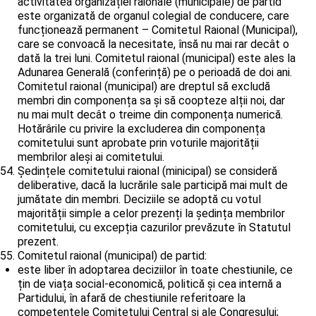
activitatea organizației raionale (municipale) de partid
este organizată de organul colegial de conducere, care
funcționează permanent – Comitetul Raional (Municipal),
care se convoacă la necesitate, însă nu mai rar decât o
dată la trei luni. Comitetul raional (municipal) este ales la
Adunarea Generală (conferință) pe o perioadă de doi ani.
Comitetul raional (municipal) are dreptul să excludă
membri din componența sa și să coopteze alții noi, dar
nu mai mult decât o treime din componența numerică.
Hotărârile cu privire la excluderea din componența
comitetului sunt aprobate prin voturile majorității
membrilor aleși ai comitetului.
Ședințele comitetului raional (minicipal) se consideră
deliberative, dacă la lucrările sale participă mai mult de
jumătate din membri. Deciziile se adoptă cu votul
majorității simple a celor prezenți la ședința membrilor
comitetului, cu excepția cazurilor prevăzute în Statutul
prezent.
Comitetul raional (municipal) de partid:
este liber în adoptarea deciziilor în toate chestiunile, ce
țin de viața social-economică, politică și cea internă a
Partidului, în afară de chestiunile referitoare la
competențele Comitetului Central și ale Congresului;