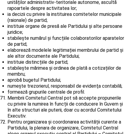
unităților administrativ-teritoriale autonome, ascultă
rapoartele despre activitatea lor;
ia decizii cu privire la instituirea comitetelor municipale
(raionale) de partid;
instituie organe de presă ale Partidului și alte persoane
juridice;
stabilește numărul și funcțiile colaboratorilor aparatelor
de partid;
elaborează modelele legitimației membrului de partid și
ale altor documente ale Partidului;
instituie distincțiile de partid;
stabilește mărimea și ordinea de plată a cotizațiilor de
membru;
aprobă bugetul Partidului;
numește trezorierul, responsabil de evidenţa contabilă;
formează grupurile centrale de profil.
Membrii Comitetul Central pot să accepte propunerile
cu privire la numirea în funcții de conducere în Guvern și
în alte structuri ale puterii, doar cu acordul Comitetului
Executiv.
Pentru organizarea și coordonarea activității curente a
Partidului, la plenara de organizare, Comitetul Central
alege organul executiv central al Partidului – Comitetul