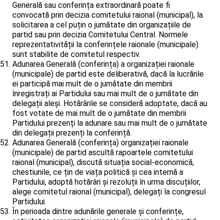
Generală sau conferința extraordinară poate fi
convocată prin decizia comitetului raional (municipal), la
solicitarea a cel puțin o jumătate din organizațiile de
partid sau prin decizia Comitetului Central. Normele
reprezentativității la conferințele raionale (municipale)
sunt stabilite de comitetul respectiv.
Adunarea Generală (conferința) a organizației raionale
(municipale) de partid este deliberativă, dacă la lucrările
ei participă mai mult de o jumătate din membrii
înregistrați ai Partidului sau mai mult de o jumătate din
delegații aleși. Hotărârile se consideră adoptate, dacă au
fost votate de mai mult de o jumătate din membrii
Partidului prezenți la adunare sau mai mult de o jumătate
din delegații prezenți la conferință.
Adunarea Generală (conferința) organizației raionale
(municipale) de partid ascultă rapoartele comitetului
raional (municipal), discută situația social-economică,
chestiunile, ce țin de viața politică și cea internă a
Partidului, adoptă hotărâri și rezoluții în urma discuțiilor,
alege comitetul raional (municipal), delegați la congresul
Partidului.
În perioada dintre adunările generale și conferințe,