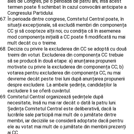
ales de Congres, pe o perioadă de patru ani, însă acest
termen poate fi schimbat în cazul convocării anticipate a
Congresului Partidului.
În perioada dintre congrese, Comitetul Central poate, în
situații excepționale, să excludă membri din componența
CC și să coopteze alții noi, cu condiția că în asemenea
mod componența inițială a CC poate fi modificată nu mai
mult decât cu o treime.
Decizia cu privire la excluderea din CC se adoptă cu două
treimi din voturi. Excluderea din componența CC trebuie
să se producă în două etape: a) anunțarea propunerii
motivate cu privre la excluderea din componența CC; b)
votarea pentru excluderea din componența CC, nu mai
devreme decât peste trei luni după anunțarea propunerii
despre excludere. La ambele ședințe, candidaților la
excludere li se oferă cuvântul.
Comitetul Central organizează ședințele după
necesitate, însă nu mai rar decât o dată la patru luni.
Ședința Comitetul Central este deliberativă, dacă la
lucrările sale participă mai mult de o jumătate dintre
membri, iar deciziile se consideră adoptate dacă pentru
ele au votat mai mult de o jumătate din membrii prezenți
ai CC.