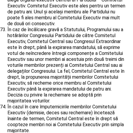
Executiv. Comitetul Executiv este ales pentru un termen
de patru ani. Unul și același membru ale Partidului nu
poate fi ales membru al Comitetului Executiv mai mult
de două ori consecutiv.
În caz de încălcare gravă a Statutului, Programului sau a
hotărârilor Congresului Partidului de către Comitetul
Executiv, Comitetul Central sau Congresul Extraordinar
este în drept, până la expirarea mandatului, să exprime
votul de neîncredere întregii componențe a Comitetului
Executiv sau unor membri ai acestuia prin două treimi din
voturile membrilor prezenți ai Comitetului Central sau ai
delegaților Congresului. La fel, Comitetul Central este în
drept, la propunerea majorității membrilor Comitetului
Executiv, să recheme orice membru al Comitetului
Executiv până la expirarea mandatului de patru ani.
Decizia cu privire la rechemare se adoptă prin
majoritatea voturilor.
În cazul în care împuternicirile membrilor Comitetului
Executiv (demisie, deces sau rechemare) încetează
înainte de termen, Comitetul Central este în drept să
coopteze membri noi ai Comitetului Executiv prin simpla
majoritate.