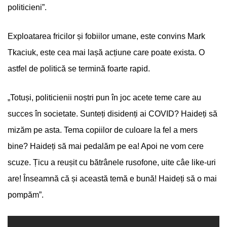
politicieni”.
Exploatarea fricilor și fobiilor umane, este convins Mark
Tkaciuk, este cea mai lașă acțiune care poate exista. O
astfel de politică se termină foarte rapid.
„Totuși, politicienii noștri pun în joc acete teme care au
succes în societate. Sunteți disidenți ai COVID? Haideți să
mizăm pe asta. Tema copiilor de culoare la fel a mers
bine? Haideți să mai pedalăm pe ea! Apoi ne vom cere
scuze. Țicu a reușit cu bătrânele rusofone, uite câe like-uri
are! Înseamnă că și această temă e bună! Haideți să o mai
pompăm”.