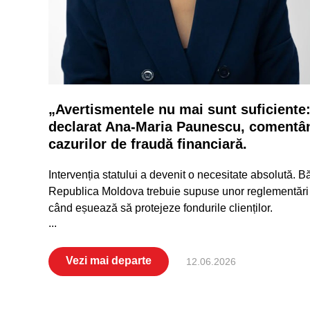
„Avertismentele nu mai sunt suficiente: 
declarat Ana-Maria Paunescu, comentân
cazurilor de fraudă financiară.
Intervenția statului a devenit o necesitate absolută. Bă
Republica Moldova trebuie supuse unor reglementări m
când eșuează să protejeze fondurile clienților.
...
Vezi mai departe
12.06.2026