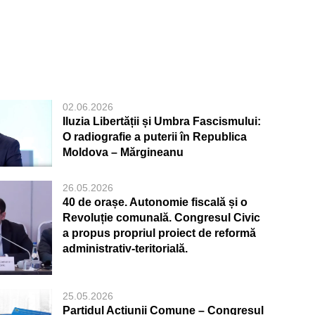
02.06.2026
Iluzia Libertății și Umbra Fascismului:
O radiografie a puterii în Republica
Moldova – Mărgineanu
26.05.2026
40 de orașe. Autonomie fiscală și o
Revoluție comunală. Congresul Civic
a propus propriul proiect de reformă
administrativ-teritorială.
25.05.2026
Partidul Acțiunii Comune – Congresul