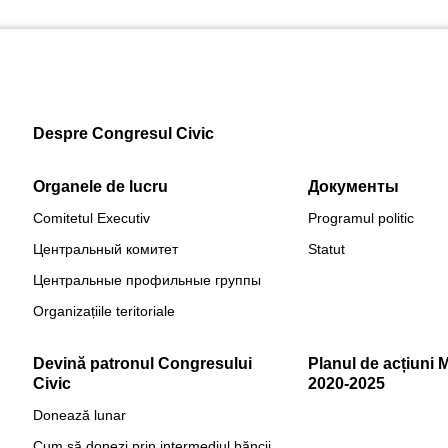
Despre Congresul Civic
Organele de lucru
Документы
Comitetul Executiv
Programul politic
Центральный комитет
Statut
Центральные профильные группы
Organizațiile teritoriale
Devină patronul Congresului
Planul de acțiuni 
Civic
2020-2025
Donează lunar
Cum să donezi prin intermediul băncii