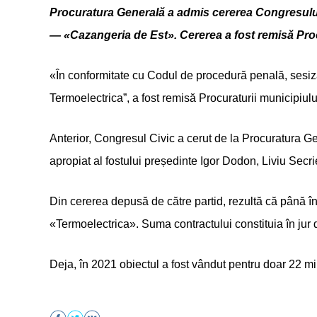
Procuratura Generală a admis cererea Congresului 
— «Cazangeria de Est». Cererea a fost remisă Pro
«În conformitate cu Codul de procedură penală, sesizar
Termoelectrica”, a fost remisă Procuraturii municipiul
Anterior, Congresul Civic a cerut de la Procuratura G
apropiat al fostului președinte Igor Dodon, Liviu Secri
Din cererea depusă de către partid, rezultă că până în
«Termoelectrica». Suma contractului constituia în jur 
Deja, în 2021 obiectul a fost vândut pentru doar 22 mil