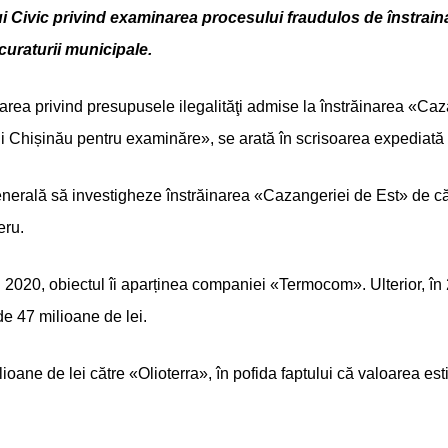
Civic privind examinarea procesului fraudulos de înstrainar
curaturii municipale.
ea privind presupusele ilegalităţi admise la înstrăinarea «Cazan
ui Chișinău pentru examinăre», se arată în scrisoarea expediată 
enerală să investigheze înstrăinarea «Cazangeriei de Est» de că
eru.
 2020, obiectul îi aparținea companiei «Termocom». Ulterior, în 
de 47 milioane de lei.
ioane de lei către «Olioterra», în pofida faptului că valoarea est