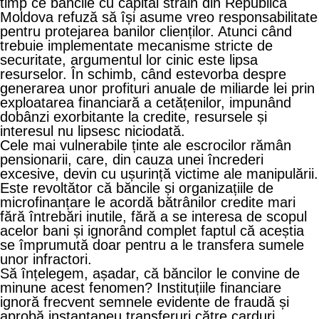
timp ce băncile cu capital străin din Republica
Moldova refuză să își asume vreo responsabilitate
pentru protejarea banilor clienților. Atunci când
trebuie implementate mecanisme stricte de
securitate, argumentul lor cinic este lipsa
resurselor. În schimb, când estevorba despre
generarea unor profituri anuale de miliarde lei prin
exploatarea financiară a cetățenilor, impunând
dobânzi exorbitante la credite, resursele și
interesul nu lipsesc niciodată.
Cele mai vulnerabile ținte ale escrocilor rămân
pensionarii, care, din cauza unei încrederi
excesive, devin cu ușurință victime ale manipulării.
Este revoltător că băncile și organizațiile de
microfinanțare le acordă bătrânilor credite mari
fără întrebări inutile, fără a se interesa de scopul
acelor bani și ignorând complet faptul că aceștia
se împrumută doar pentru a le transfera sumele
unor infractori.
Să înțelegem, așadar, că băncilor le convine de
minune acest fenomen? Instituțiile financiare
ignoră frecvent semnele evidente de fraudă și
aprobă instantaneu transferuri către carduri