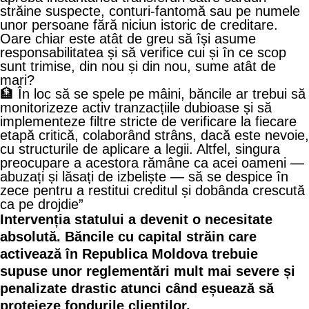
străine suspecte, conturi-fantomă sau pe numele
unor persoane fără niciun istoric de creditare.
Oare chiar este atât de greu să își asume
responsabilitatea și să verifice cui și în ce scop
sunt trimise, din nou și din nou, sume atât de
mari?
🏦 În loc să se spele pe mâini, băncile ar trebui să
monitorizeze activ tranzacțiile dubioase și să
implementeze filtre stricte de verificare la fiecare
etapă critică, colaborând strâns, dacă este nevoie,
cu structurile de aplicare a legii. Altfel, singura
preocupare a acestora rămâne ca acei oameni —
abuzați și lăsați de izbeliște — să se despice în
zece pentru a restitui creditul și dobânda crescută
ca pe drojdie”
Intervenția statului a devenit o necesitate
absolută. Băncile cu capital străin care
activează în Republica Moldova trebuie
supuse unor reglementări mult mai severe și
penalizate drastic atunci când eșuează să
protejeze fondurile clienților.