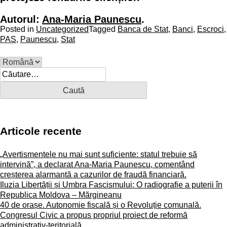
Autorul:
Ana-Maria Paunescu
.
Posted in
Uncategorized
Tagged
Banca de Stat
,
Banci
,
Escroci
,
PAS
,
Paunescu
,
Stat
C
a
u
t
ă
d
Articole recente
u
p
ă
„Avertismentele nu mai sunt suficiente: statul trebuie să
:
intervină”, a declarat Ana-Maria Paunescu, comentând
creșterea alarmantă a cazurilor de fraudă financiară.
Iluzia Libertății și Umbra Fascismului: O radiografie a puterii în
Republica Moldova – Mărgineanu
40 de orașe. Autonomie fiscală și o Revoluție comunală.
Congresul Civic a propus propriul proiect de reformă
administrativ-teritorială.