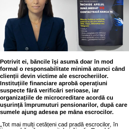
Potrivit ei, băncile își asumă doar în mod
formal o responsabilitate minimă atunci când
clienții devin victime ale escrocheriilor.
Instituțiile financiare aprobă operațiuni
suspecte fără verificări serioase, iar
organizațiile de microcreditare acordă cu
ușurință împrumuturi pensionarilor, după care
sumele ajung adesea pe mâna escrocilor.
„Tot mai mulți cetățeni cad pradă escrocilor, în