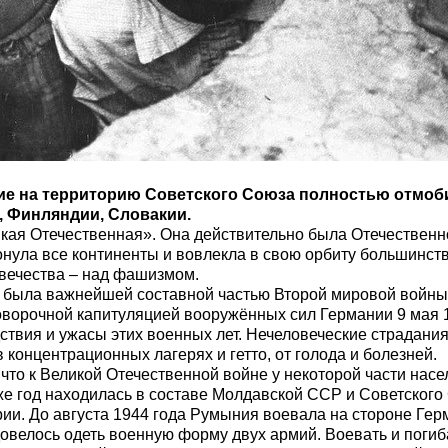
ение на территорию Советского Союза полностью отмо
, Финляндии, Словакии.
кая Отечественная». Она действительно была Отечественн
онула все континенты и вовлекла в свою орбиту большинст
вечества – над фашизмом.
и была важнейшей составной частью Второй мировой войны
оворочной капитуляцией вооружённых сил Германии 9 мая 1
ствия и ужасы этих военных лет. Нечеловеческие страдани
 концентрационных лагерях и гетто, от голода и болезней.
, что к Великой Отечественной войне у некоторой части н
же год находилась в составе Молдавской ССР и Советского 
ии. До августа 1944 года Румыния воевала на стороне Герм
овелось одеть военную форму двух армий. Воевать и поги