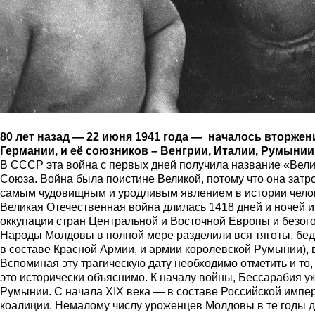
80 лет назад — 22 июня 1941 года — началось вторж
Германии, и её союзников – Венгрии, Италии, Румынии
В СССР эта война с первых дней получила название «Вели
Союза. Война была поистине Великой, потому что она затр
самым чудовищным и уродливым явлением в истории чело
Великая Отечественная война длилась 1418 дней и ночей 
оккупации стран Центральной и Восточной Европы и безог
Народы Молдовы в полной мере разделили вся тяготы, бед
в составе Красной Армии, и армии королевской Румынии), в
Вспоминая эту трагическую дату необходимо отметить и то
это исторически объяснимо. К началу войны, Бессарабия у
Румынии. С начала XIX века — в составе Российской импер
коалиции. Немалому числу уроженцев Молдовы в те годы д