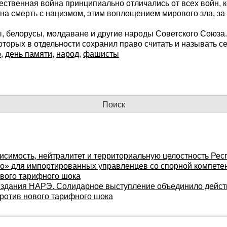
чественная война принципиально отличались от всех войн, 
а на смерть с нацизмом, этим воплощением мирового зла, за
цы, белорусы, молдаване и другие народы Советского Союза
торых в отдельности сохранил право считать и называть с
р
,
день памяти
,
народ
,
фашисты
исимость, нейтралитет и территориальную целостность Рес
то» для импортированных управленцев со спорной компете
ового тарифного шока
 у здания НАРЭ. Солидарное выступление объединило дей
против нового тарифного шока