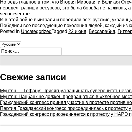
Но ведь главное в том, что Вторая Мировая и Великая Оте
передел границ и ресурсов, это была борьба не на жизнь, 
человечестве.
И в этой войне выиграли и победили все: русские, украин
Победили все последующие поколения людей, каждый из ко
Posted in
Uncategorized
Tagged
22 июня
,
Бессарабия
,
Гитле
Найти:
Свежие записи
Мунтян — Тофану: Присягнул защищать суверенитет, незав
Мунтян: Нацбанк не должен превращаться в «хлебное мес
Гражданский конгресс принял участие в протесте против н
Партия Гражданский конгресс присоединилась к протесту
Гражданский конгресс присоединяется к протесту у НАРЭ 