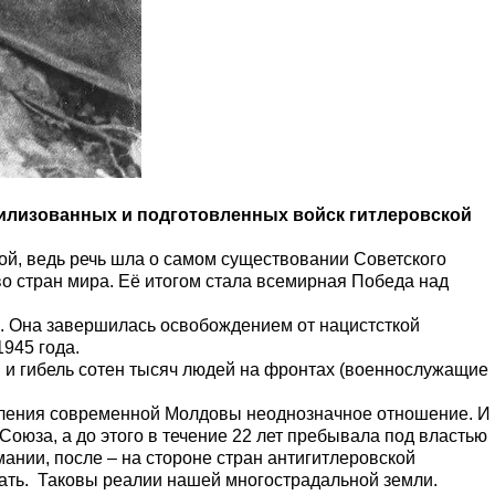
билизованных и подготовленных войск гитлеровской
ой, ведь речь шла о самом существовании Советского
во стран мира. Её итогом стала всемирная Победа над
. Она завершилась освобождением от нацистсткой
945 года.
я и гибель сотен тысяч людей на фронтах (военнослужащие
аселения современной Молдовы неоднозначное отношение. И
Союза, а до этого в течение 22 лет пребывала под властью
ании, после – на стороне стран антигитлеровской
бать. Таковы реалии нашей многострадальной земли.