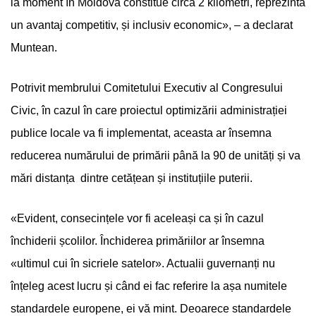
la moment în Moldova constitue circa 2 kilometri, reprezintă
un avantaj competitiv, și inclusiv economic», – a declarat
Muntean.
Potrivit membrului Comitetului Executiv al Congresului
Civic, în cazul în care proiectul optimizării administrației
publice locale va fi implementat, aceasta ar însemna
reducerea numărului de primării până la 90 de unități și va
mări distanța dintre cetățean și instituțiile puterii.
«Evident, consecințele vor fi aceleași ca și în cazul
închiderii școlilor. Închiderea primăriilor ar însemna
«ultimul cui în sicriele satelor». Actualii guvernanți nu
înțeleg acest lucru și când ei fac referire la așa numitele
standardele europene, ei vă mint. Deoarece standardele