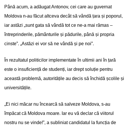
Până acum, a adăugat Antonov, cei care au guvernat
Moldova n-au făcut altceva decât să vândă țara și poporul,
iar astăzi „sunt gata să vândă tot ce ne-a mai rămas –
întreprinderile, pământurile și pădurile, până și propria
cinste”. „Astăzi ei vor să ne vândă și pe noi”.
În rezultatul politicilor implementate în ultimii ani în țară
este o insuficiență de studenți, iar drept soluție pentru
această problemă, autoritățile au decis să închidă școlile și
universitățile.
„Ei nici măcar nu încearcă să salveze Moldova, s-au
împăcat că Moldova moare. Iar eu vă declar că viitorul
nostru nu se vinde!”, a subliniat candidatul la funcția de