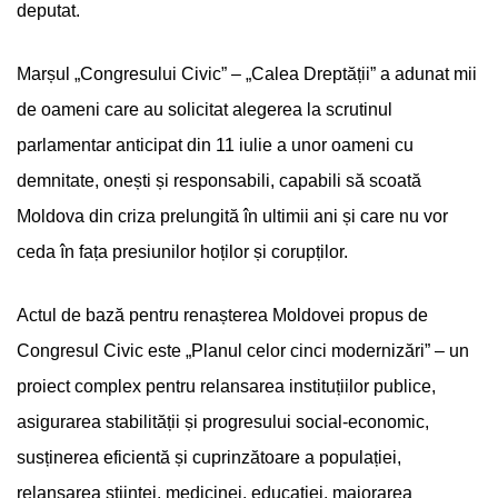
deputat.
Marșul „Congresului Civic” – „Calea Dreptății” a adunat mii
de oameni care au solicitat alegerea la scrutinul
parlamentar anticipat din 11 iulie a unor oameni cu
demnitate, onești și responsabili, capabili să scoată
Moldova din criza prelungită în ultimii ani și care nu vor
ceda în fața presiunilor hoților și corupților.
Actul de bază pentru renașterea Moldovei propus de
Congresul Civic este „Planul celor cinci modernizări” – un
proiect complex pentru relansarea instituțiilor publice,
asigurarea stabilității și progresului social-economic,
susținerea eficientă și cuprinzătoare a populației,
relansarea științei, medicinei, educației, majorarea