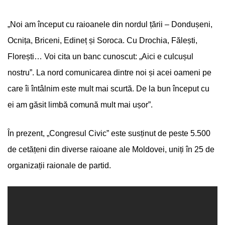
„Noi am început cu raioanele din nordul țării – Dondușeni,
Ocnița, Briceni, Edineț și Soroca. Cu Drochia, Fălești,
Florești… Voi cita un banc cunoscut: „Aici e culcușul
nostru”. La nord comunicarea dintre noi și acei oameni pe
care îi întâlnim este mult mai scurtă. De la bun început cu
ei am găsit limbă comună mult mai ușor”.
În prezent, „Congresul Civic” este susținut de peste 5.500
de cetățeni din diverse raioane ale Moldovei, uniți în 25 de
organizații raionale de partid.