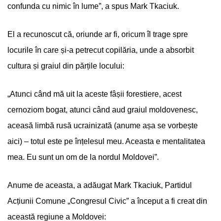
confunda cu nimic în lume”, a spus Mark Tkaciuk.
El a recunoscut că, oriunde ar fi, oricum îl trage spre
locurile în care și-a petrecut copilăria, unde a absorbit
cultura și graiul din părțile locului:
„Atunci când mă uit la aceste fâșii forestiere, acest
cernoziom bogat, atunci când aud graiul moldovenesc,
aceasă limbă rusă ucrainizată (anume așa se vorbește
aici) – totul este pe înțelesul meu. Aceasta e mentalitatea
mea. Eu sunt un om de la nordul Moldovei”.
Anume de aceasta, a adăugat Mark Tkaciuk, Partidul
Acțiunii Comune „Congresul Civic” a început a fi creat din
această regiune a Moldovei: