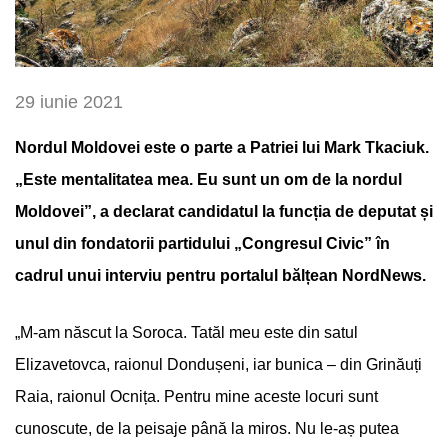
29 iunie 2021
Nordul Moldovei este o parte a Patriei lui Mark Tkaciuk.
„Este mentalitatea mea. Eu sunt un om de la nordul
Moldovei”, a declarat candidatul la funcția de deputat și
unul din fondatorii partidului „Congresul Civic” în
cadrul unui interviu pentru portalul bălțean NordNews.
„M-am născut la Soroca. Tatăl meu este din satul
Elizavetovca, raionul Dondușeni, iar bunica – din Grinăuți
Raia, raionul Ocnița. Pentru mine aceste locuri sunt
cunoscute, de la peisaje până la miros. Nu le-aș putea