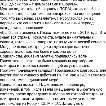
2020 до сих пор – с демократами и Шором».
Мунтян подчеркнул, обращаясь к ПСРМ, что «у вас было
большинство на протяжении четырех лет на воплощение
того, что вы сейчас заявляете». Не согласился он и с
версией, что социалисты весь обозначенный период
находились в оппозиции.
«Вы были в альянсе с Плахотнюком по июнь 2019 года. Это
знает вся страна. Пожалуйста, будьте внимательны к
словам, которые вы говорите, потому что в каждой семье в
Молдове люди, смотрящие и слушающие вас, очень
хорошо знают, как оно было и как оно есть».
Социалисты, добавил Мунтян, подчинялись воле
Плахотнюка, поскольку были младшими партнёрами
олигарха и такое положение вещей их устраивало.
Поэтому, подчеркнул кандидат Гражданского конгресса, для
партии коллективного действия ПСРМ, как и PAS являются
оппонентами в одинаковой мере.
Социалисты вместе с Плахотнюком провели ряд
изменений, в том числе ввели смешанную избирательную
систему, после проведения выборов по которой отстранять
олигарха от власти пришлось совместными усилиями
дипломатов из России, США и ЕС. Затем уже с