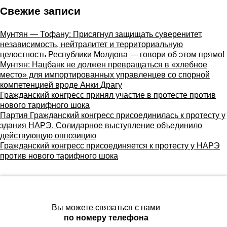
:
Свежие записи
Мунтян — Тофану: Присягнул защищать суверенитет,
независимость, нейтралитет и территориальную
целостность Республики Молдова — говори об этом прямо!
Мунтян: Нацбанк не должен превращаться в «хлебное
место» для импортированных управленцев со спорной
компетенцией вроде Анки Драгу
Гражданский конгресс принял участие в протесте против
нового тарифного шока
Партия Гражданский конгресс присоединилась к протесту у
здания НАРЭ. Солидарное выступление объединило
действующую оппозицию
Гражданский конгресс присоединяется к протесту у НАРЭ
против нового тарифного шока
Вы можете связаться с нами
по номеру телефона