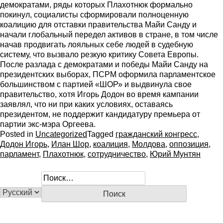
демократами, ряды которых Плахотнюк формально
покинул, социалисты сформировали полноценную
коалицию для отставки правительства Майи Санду и
начали глобальный передел активов в стране, в том числе
начав продвигать лояльных себе людей в судебную
систему, что вызвало резкую критику Совета Европы.
После разлада с демократами и победы Майи Санду на
президентских выборах, ПСРМ оформила парламентское
большинством с партией «ШОР» и выдвинула свое
правительство, хотя Игорь Додон во время кампании
заявлял, что ни при каких условиях, оставаясь
президентом, не поддержит кандидатуру премьера от
партии экс-мэра Оргеева.
Posted in
Uncategorized
Tagged
гражданский конгресс
,
Додон Игорь
,
Илан Шор
,
коалиция
,
Молдова
,
оппозиция
,
парламент
,
Плахотнюк
,
сотрудничество
,
Юрий Мунтян
Н
а
й
т
и