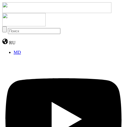
RU
MD