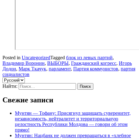
Posted in
Uncategorized
Tagged
блок из левых партий
,
Владимир Воронин
,
ВЫБОРЫ
,
Гражданский когресс
,
Игорь
Додон
,
Марк Ткачук
,
парламент
,
Партия коммунистов
,
партия
социалистов
Найти:
Свежие записи
Мунтян — Тофану: Присягнул защищать суверенитет,
независимость, нейтралитет и территориальную
целостность Республики Молдова — говори об этом
прямо!
Мунтян: Нацбанк не должен превращаться в «хлебное