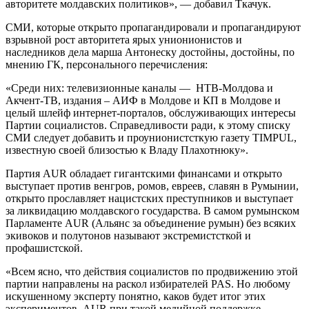
авторитете молдавских политиков», — добавил Ткачук.
СМИ, которые открыто пропагандировали и пропагандируют
взрывной рост авторитета ярых унионионистов и
наследников дела марша Антонеску достойны, достойны, по
мнению ГК, персонального перечисления:
«Среди них: телевизионные каналы — НТВ-Молдова и
Акчент-ТВ, издания – АИФ в Молдове и КП в Молдове и
целый шлейф интернет-порталов, обслуживающих интересы
Партии социалистов. Справедливости ради, к этому списку
СМИ следует добавить и проунионистсткую газету TIMPUL,
известную своей близостью к Владу Плахотнюку».
Партия AUR обладает гигантскими финансами и открыто
выступает против венгров, ромов, евреев, славян в Румынии,
открыто прославляет нацистских преступников и выступает
за ликвидацию молдавского государства. В самом румынском
Парламенте AUR (Альянс за объединение румын) без всяких
экивоков и полутонов называют экстремистсткой и
профашистской.
«Всем ясно, что действия социалистов по продвижению этой
партии направлены на раскол избирателей PAS. Но любому
искушенному эксперту понятно, каков будет итог этих
экспериментов. AUR при такой медийной поддержке