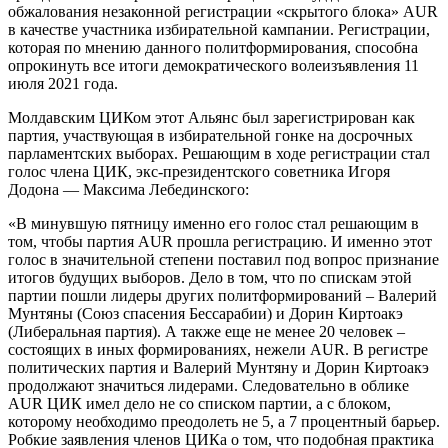
обжалования незаконной регистрации «скрытого блока» AUR
в качестве участника избирательной кампании. Регистрации,
которая по мнению данного политформирования, способна
опрокинуть все итоги демократического волеизъявления 11
июля 2021 года.
Молдавским ЦИКом этот Альянс был зарегистрирован как
партия, участвующая в избирательной гонке на досрочных
парламентских выборах. Решающим в ходе регистрации стал
голос члена ЦИК, экс-президентского советника Игоря
Додона — Максима Лебединского:
«В минувшую пятницу именно его голос стал решающим в
том, чтобы партия AUR прошла регистрацию. И именно этот
голос в значительной степени поставил под вопрос признание
итогов будущих выборов. Дело в том, что по спискам этой
партии пошли лидеры других политформирований – Валерий
Мунтяны (Союз спасения Бессарабии) и Дорин Киртоакэ
(Либеральная партия). А также еще не менее 20 человек –
состоящих в иных формированиях, нежели AUR. В регистре
политических партия и Валерий Мунтяну и Дорин Киртоакэ
продолжают значиться лидерами. Следовательно в облике
AUR ЦИК имел дело не со списком партии, а с блоком,
которому необходимо преодолеть не 5, а 7 процентный барьер.
Робкие заявления членов ЦИКа о том, что подобная практика