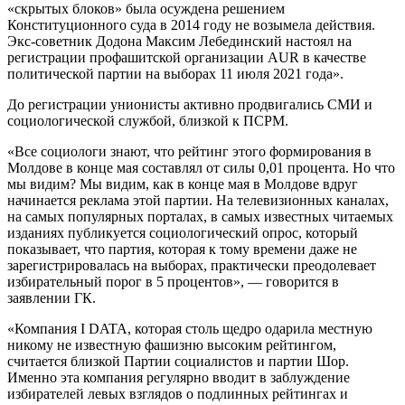
«скрытых блоков» была осуждена решением
Конституционного суда в 2014 году не возымела действия.
Экс-советник Додона Максим Лебединский настоял на
регистрации профашитской организации AUR в качестве
политической партии на выборах 11 июля 2021 года».
До регистрации унионисты активно продвигались СМИ и
социологической службой, близкой к ПСРМ.
«Все социологи знают, что рейтинг этого формирования в
Молдове в конце мая составлял от силы 0,01 процента. Но что
мы видим? Мы видим, как в конце мая в Молдове вдруг
начинается реклама этой партии. На телевизионных каналах,
на самых популярных порталах, в самых известных читаемых
изданиях публикуется социологический опрос, который
показывает, что партия, которая к тому времени даже не
зарегистрировалась на выборах, практически преодолевает
избирательный порог в 5 процентов», — говорится в
заявлении ГК.
«Компания I DATA, которая столь щедро одарила местную
никому не известную фашизню высоким рейтингом,
считается близкой Партии социалистов и партии Шор.
Именно эта компания регулярно вводит в заблуждение
избирателей левых взглядов о подлинных рейтингах и