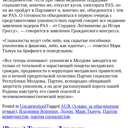
социалистов, конечно же, откусит кусок электората PAS, но
он же пройдет в Парламент и, конечно же, объединится с тем
же PAS. О готовности объединяться в первую очередь с
представителями унионистстких партий говорят все недавние
заявления лидеров PAS – от Серджиу Литвиненко до Игоря
Гроссу», — говорится в заявлении Гражданского конгресса.
«Социалисты ведут себя либо, как скрытые пособники
унионизма и фашизма, либо, как идиоты», — отметил Марк
Ткачук на брифинге в понедельник:
«Все теперь понимают: унионизм в Молдове заводится не
только от тотальной и нарастающей нищеты молдавских
граждан, продажности и коррупции молдавских правителей,
но и вечной предательской политики Партии социалистов
Республики Молдовы. Партии, всенародно обещавшей
запретить унионизм, а на деле распахнувшей ворота нашей
Родины навстречу его самой опасной и
человеконенавистнической версии».
Posted in
Uncategorized
Tagged
AUR (Альянс за объединение
румын)
,
Владимир Воронин
,
Додон
,
Марк Ткачук
,
Партия
коммунистов
,
партия социалистов